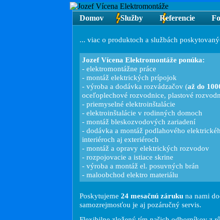
Domov
Služby
Referencie
Fo
... viac o produktoch a službách poskytovan
Jozef Vícena Elektromontáže ponúka:
- elektromontážne práce
- montáž elektrických prípojok
- výroba a dodávka rozvádzačov (
až do 10
oceľoplechové rozvodnice, plastové rozvodn
- priemyselné elektroinštalácie
- elektroinštalácie v rodinných domoch
- montáž bleskozvodových zariadení
- dodávka a montáž podlahového elektrické
interiéroch aj exteriéroch
- montáž a opravy elektrických rozvodov
- rozpojovacie a istiace skrine
- výroba a montáž el. posuvných brán
- maloobchod elektro materiálu
Poskytujeme
24 mesačnú záruku
na nami do
samozrejmosťou je aj pozáručný servis.
Flexibilne zložený tím našich odborníkov z r